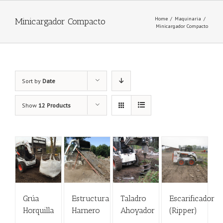
Home
/
Maquinaria
/
Minicargador Compacto
Minicargador Compacto
Sort by
Date
Show
12 Products
Grúa
Estructura
Taladro
Escarificador
Horquilla
Harnero
Ahoyador
(Ripper)