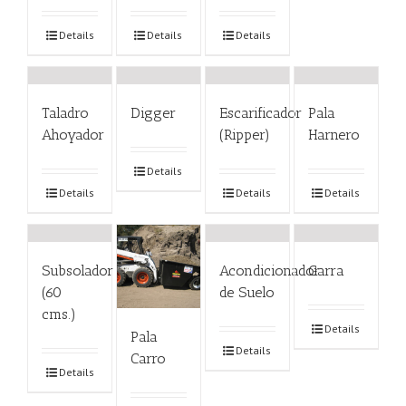
Details
Details
Details
Taladro
Digger
Escarificador
Pala
Ahoyador
(Ripper)
Harnero
Details
Details
Details
Details
Subsolador
Acondicionador
Garra
(60
de Suelo
cms.)
Details
Pala
Details
Carro
Details