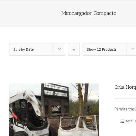
Minicargador Compacto
Sort by
Date
Show
12 Products
Grúa Horq
Permite trasl
Detail