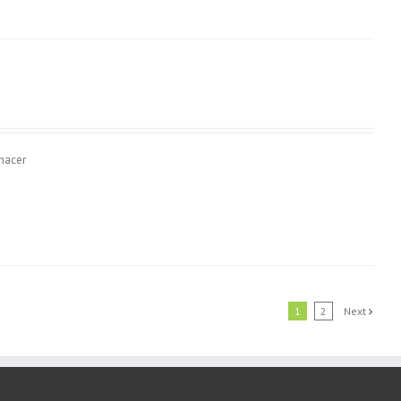
 hacer
1
2
Next