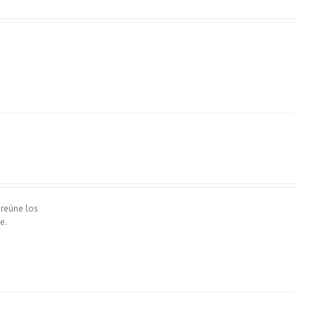
 reúne los
e.