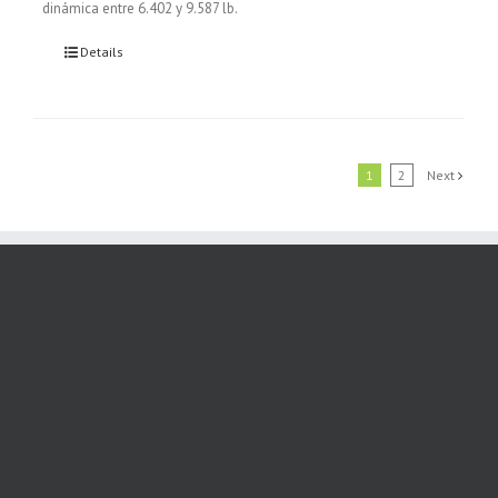
dinámica entre 6.402 y 9.587 lb.
Details
1
2
Next