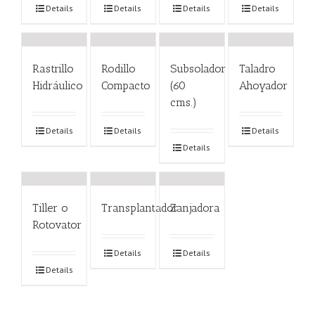
Details
Details
Details
Details
Rastrillo
Rodillo
Subsolador
Taladro
Hidráulico
Compacto
(60
Ahoyador
cms.)
Details
Details
Details
Details
Tiller o
Transplantador
Zanjadora
Rotovator
Details
Details
Details