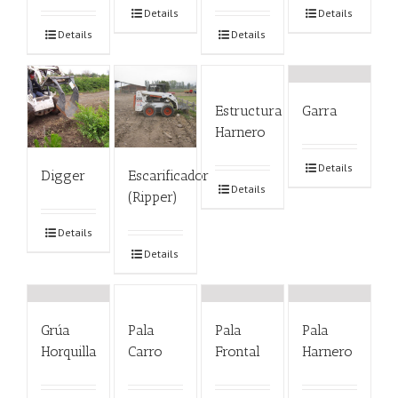
Details
Details
Details
Details
Estructura
Garra
Harnero
Details
Digger
Escarificador
Details
(Ripper)
Details
Details
Grúa
Pala
Pala
Pala
Horquilla
Carro
Frontal
Harnero