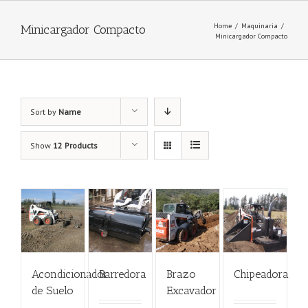
Home
/
Maquinaria
/
Minicargador Compacto
Minicargador Compacto
Sort by
Name
Show
12 Products
Acondicionador
Barredora
Brazo
Chipeadora
de Suelo
Excavador