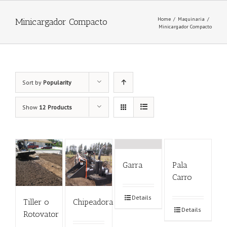
Home
/
Maquinaria
/
Minicargador Compacto
Minicargador Compacto
Sort by
Popularity
Show
12 Products
Garra
Pala
Carro
Details
Tiller o
Chipeadora
Details
Rotovator