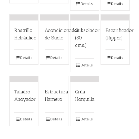
Details
Details
Rastrillo
Acondicionador
Subsolador
Escarificador
Hidráulico
de Suelo
(60
(Ripper)
cms.)
Details
Details
Details
Details
Taladro
Estructura
Grúa
Ahoyador
Harnero
Horquilla
Details
Details
Details