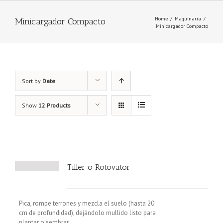
Home
/
Maquinaria
/
Minicargador Compacto
Minicargador Compacto
Sort by
Date
Show
12 Products
Tiller o Rotovator
Pica, rompe terrones y mezcla el suelo (hasta 20
cm de profundidad), dejándolo mullido listo para
plantar o sembrar