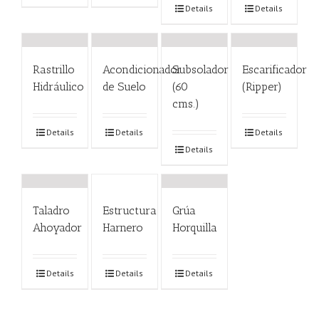
Details
Details
Rastrillo
Acondicionador
Subsolador
Escarificador
Hidráulico
de Suelo
(60
(Ripper)
cms.)
Details
Details
Details
Details
Taladro
Estructura
Grúa
Ahoyador
Harnero
Horquilla
Details
Details
Details