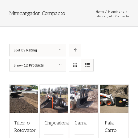
Home
/
Maquinaria
/
Minicargador Compacto
Minicargador Compacto
Sort by
Rating
Show
12 Products
Tiller o
Chipeadora
Garra
Pala
Rotovator
Carro