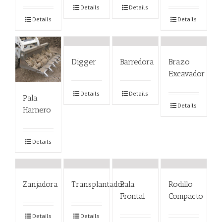
Details
Details
Details
Details
Digger
Barredora
Brazo
Excavador
Details
Details
Pala
Details
Harnero
Details
Zanjadora
Transplantador
Pala
Rodillo
Frontal
Compacto
Details
Details