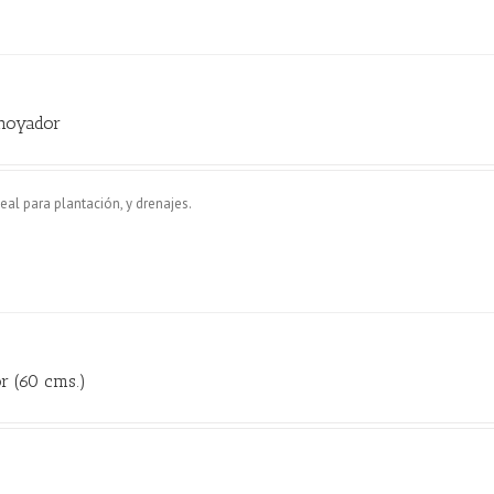
hoyador
eal para plantación, y drenajes.
r (60 cms.)