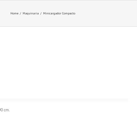
Home
/
Maquinaria
/
Minicargador Compacto
90 cm.