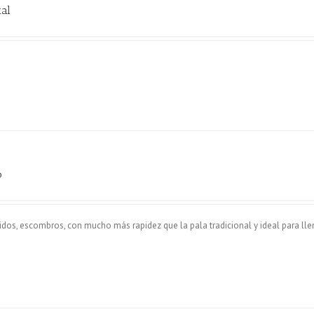
tal
o
ridos, escombros, con mucho más rapidez que la pala tradicional y ideal para lle