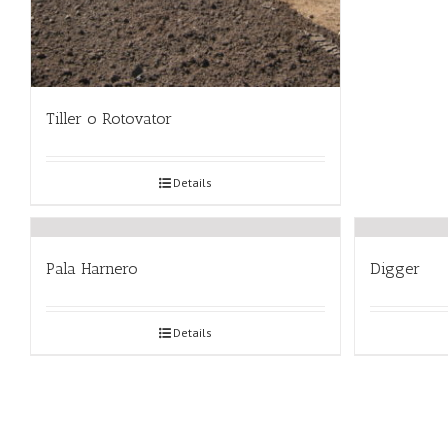
Tiller o Rotovator
Details
Pala Harnero
Digger
Details