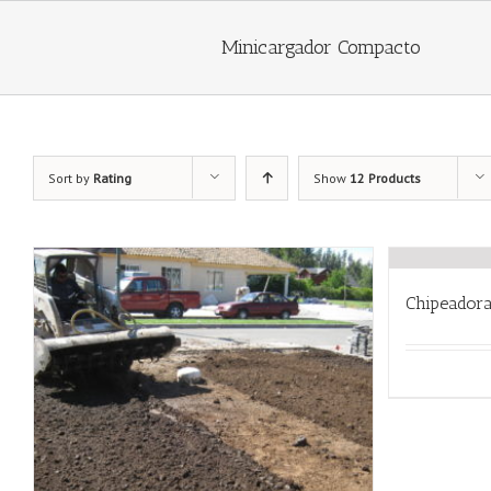
Minicargador Compacto
Sort by
Rating
Show
12 Products
Chipeador