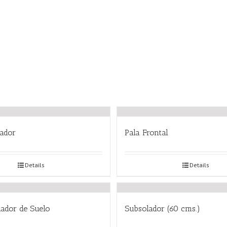
tador
Pala Frontal
Details
Details
ador de Suelo
Subsolador (60 cms.)