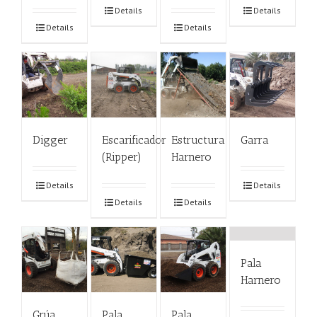
Details
Details
Details
Details
Digger
Escarificador
Estructura
Garra
(Ripper)
Harnero
Details
Details
Details
Details
Pala
Harnero
Grúa
Pala
Pala