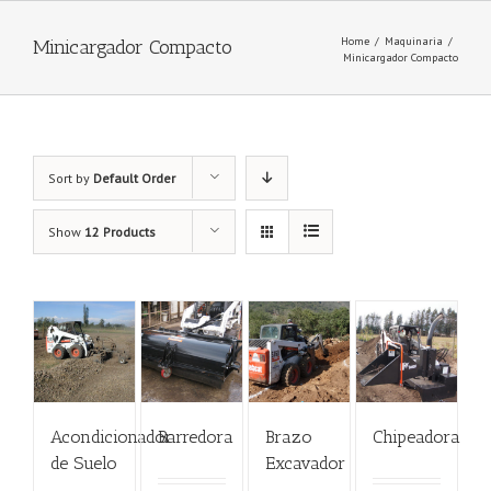
Home
/
Maquinaria
/
Minicargador Compacto
Minicargador Compacto
Sort by
Default Order
Show
12 Products
Acondicionador
Barredora
Brazo
Chipeadora
de Suelo
Excavador