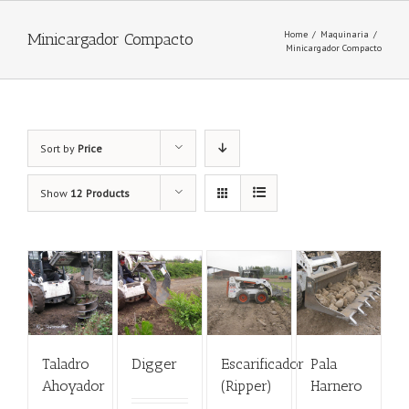
Home
/
Maquinaria
/
Minicargador Compacto
Minicargador Compacto
Sort by
Price
Show
12 Products
Taladro
Digger
Escarificador
Pala
Ahoyador
(Ripper)
Harnero