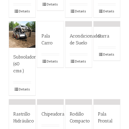
Details
Details
Details
Details
Pala
Acondicionador
Garra
Carro
de Suelo
Details
Subsolador
Details
Details
(60
cms.)
Details
Rastrillo
Chipeadora
Rodillo
Pala
Hidráulico
Compacto
Frontal