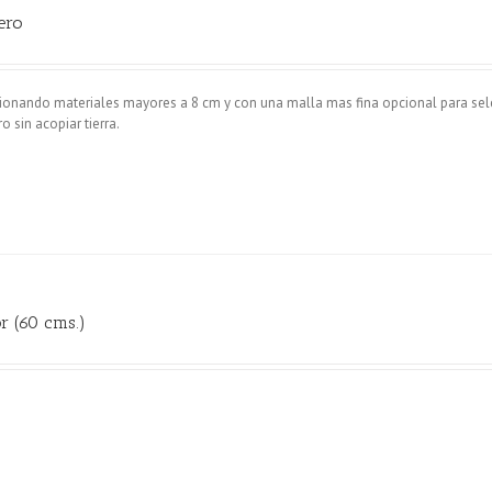
ero
cionando materiales mayores a 8 cm y con una malla mas fina opcional para sel
 sin acopiar tierra.
r (60 cms.)