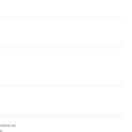
 reúne los
e.