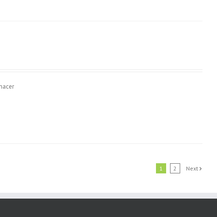
 hacer
1
2
Next