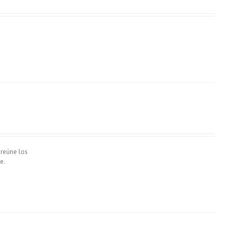
 reúne los
e.