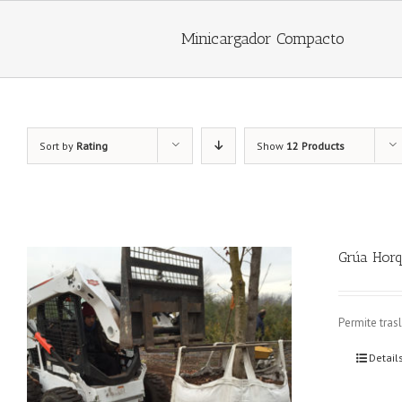
Minicargador Compacto
Sort by
Rating
Show
12 Products
Grúa Horq
Permite trasl
Detail