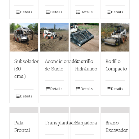
Details
Details
Details
Details
Subsolador
Acondicionador
Rastrillo
Rodillo
(60
de Suelo
Hidráulico
Compacto
cms.)
Details
Details
Details
Details
Pala
Transplantador
Zanjadora
Brazo
Frontal
Excavador