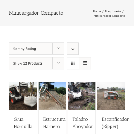
Home
/
Maquinaria
/
Minicargador Compacto
Minicargador Compacto
Sort by
Rating
Show
12 Products
Grúa
Estructura
Taladro
Escarificador
Horquilla
Harnero
Ahoyador
(Ripper)