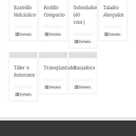
Rastrillo
Rodillo
Subsolador
Taladro
Hidráulico
Compacto
(60
Ahoyador
cms.)
Details
Details
Details
Details
Tiller o
Transplantador
Zanjadora
Rotovator
Details
Details
Details