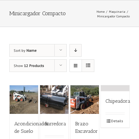
Home
/
Maquinaria
/
Minicargador Compacto
Minicargador Compacto
Sort by
Name
Show
12 Products
Chipeadora
Details
Acondicionador
Barredora
Brazo
de Suelo
Excavador