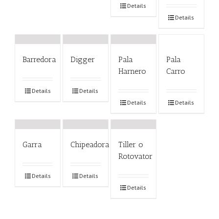
Details
Details
Barredora
Digger
Pala
Pala
Harnero
Carro
Details
Details
Details
Details
Garra
Chipeadora
Tiller o
Rotovator
Details
Details
Details