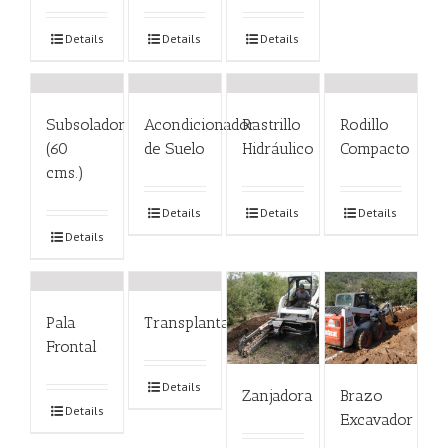
Details
Details
Details
Subsolador
Acondicionador
Rastrillo
Rodillo
(60
de Suelo
Hidráulico
Compacto
cms.)
Details
Details
Details
Details
Pala
Transplantador
Frontal
Details
Zanjadora
Brazo
Details
Excavador