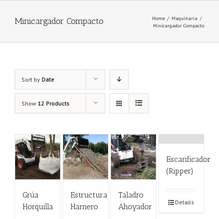
Home
/
Maquinaria
/
Minicargador Compacto
Minicargador Compacto
Sort by
Date
Show
12 Products
Escarificador
(Ripper)
Grúa
Estructura
Taladro
Details
Horquilla
Harnero
Ahoyador