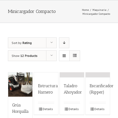
Home
/
Maquinaria
/
Minicargador Compacto
Minicargador Compacto
Sort by
Rating
Show
12 Products
Estructura
Taladro
Escarificador
Harnero
Ahoyador
(Ripper)
Grúa
Details
Details
Details
Horquilla