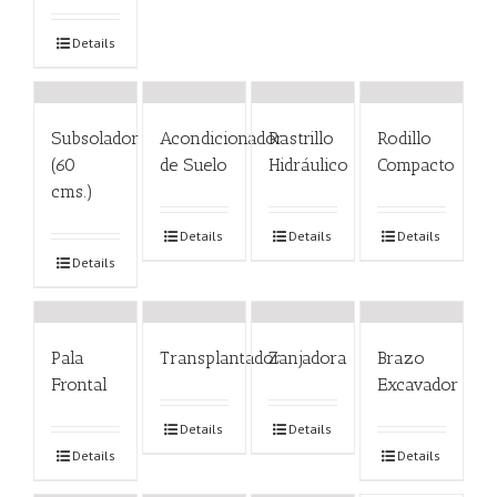
Details
Subsolador
Acondicionador
Rastrillo
Rodillo
(60
de Suelo
Hidráulico
Compacto
cms.)
Details
Details
Details
Details
Pala
Transplantador
Zanjadora
Brazo
Frontal
Excavador
Details
Details
Details
Details