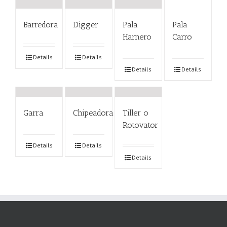
Barredora
Digger
Pala
Pala
Harnero
Carro
Details
Details
Details
Details
Garra
Chipeadora
Tiller o
Rotovator
Details
Details
Details