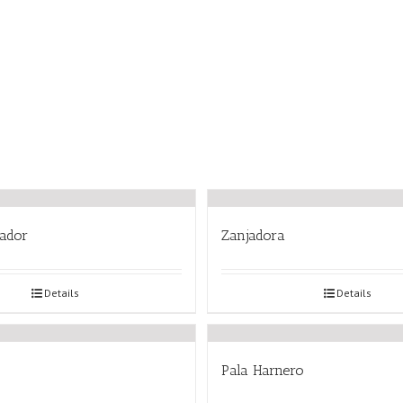
tador
Zanjadora
Details
Details
Pala Harnero