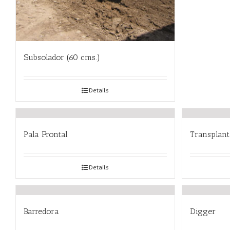
Subsolador (60 cms.)
Details
Pala Frontal
Transplan
Details
Barredora
Digger