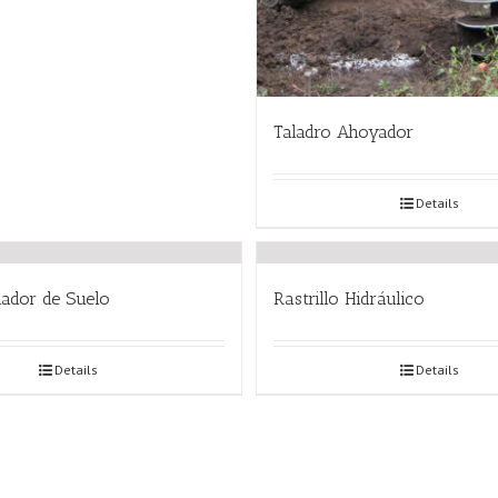
Taladro Ahoyador
Details
ador de Suelo
Rastrillo Hidráulico
Details
Details