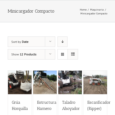
Home
/
Maquinaria
/
Minicargador Compacto
Minicargador Compacto
Sort by
Date
Show
12 Products
Grúa
Estructura
Taladro
Escarificador
Horquilla
Harnero
Ahoyador
(Ripper)