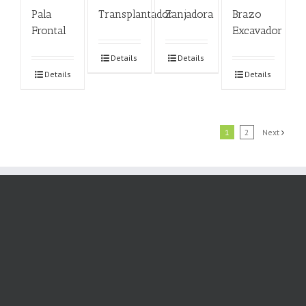
Pala
Transplantador
Zanjadora
Brazo
Frontal
Excavador
Details
Details
Details
Details
1
2
Next