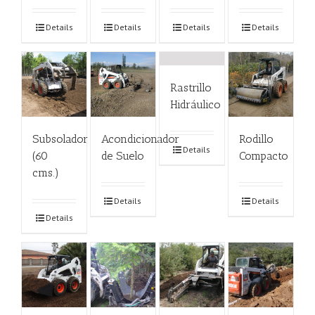
Details
Details
Details
Details
Rastrillo
Hidráulico
Subsolador
Acondicionador
Rodillo
Details
(60
de Suelo
Compacto
cms.)
Details
Details
Details