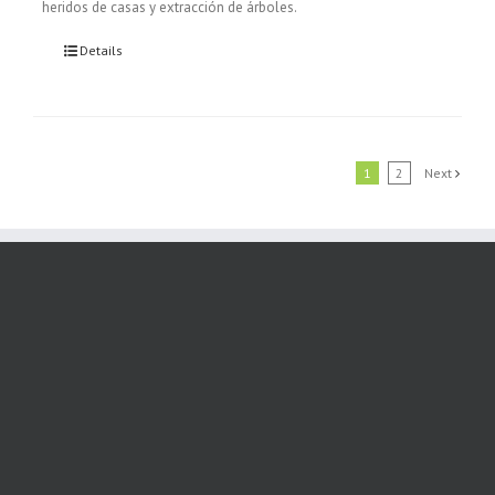
heridos de casas y extracción de árboles.
Details
1
2
Next