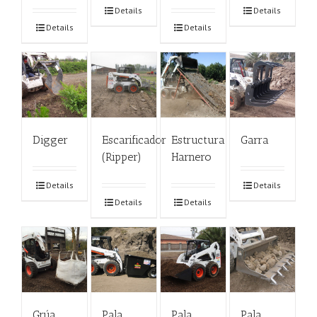
Details
Details
Details
Details
Digger
Escarificador
Estructura
Garra
(Ripper)
Harnero
Details
Details
Details
Details
Grúa
Pala
Pala
Pala