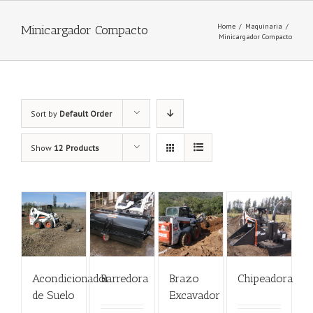
Home
/
Maquinaria
/
Minicargador Compacto
Minicargador Compacto
Sort by
Default Order
Show
12 Products
Acondicionador
Barredora
Brazo
Chipeadora
de Suelo
Excavador