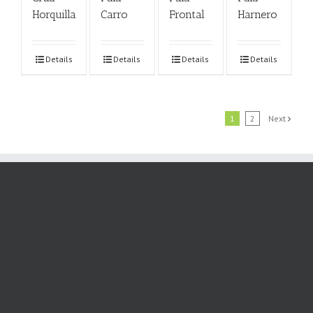
Horquilla
Carro
Frontal
Harnero
Details
Details
Details
Details
1
2
Next