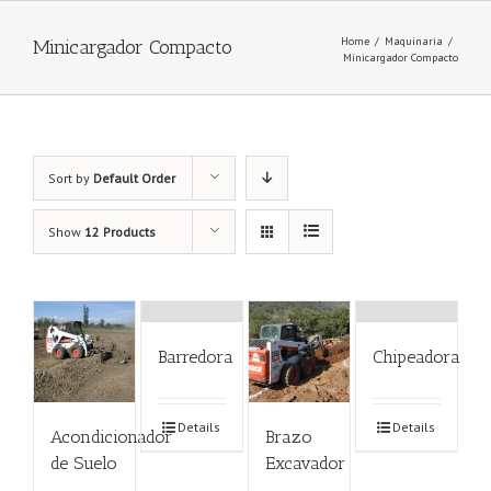
Home
/
Maquinaria
/
Minicargador Compacto
Minicargador Compacto
Sort by
Default Order
Show
12 Products
Barredora
Chipeadora
Details
Details
Acondicionador
Brazo
de Suelo
Excavador