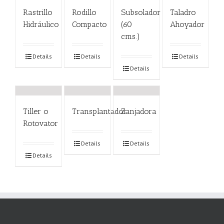
Rastrillo
Rodillo
Subsolador
Taladro
Hidráulico
Compacto
(60
Ahoyador
cms.)
Details
Details
Details
Details
Tiller o
Transplantador
Zanjadora
Rotovator
Details
Details
Details