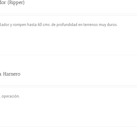
dor (Ripper)
ador y rompen hasta 60 cms. de profundidad en terrenos muy duros.
a Harnero
l operación.