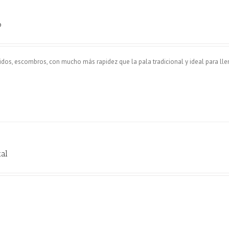
o
ridos, escombros, con mucho más rapidez que la pala tradicional y ideal para lle
tal