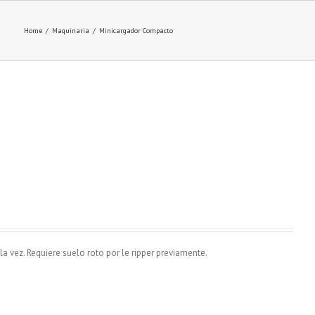
Home
/
Maquinaria
/
Minicargador Compacto
 vez. Requiere suelo roto por le ripper previamente.