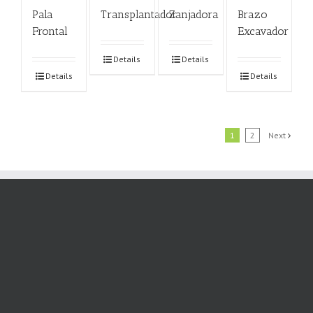
Pala
Transplantador
Zanjadora
Brazo
Frontal
Excavador
Details
Details
Details
Details
1
2
Next