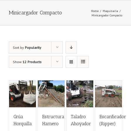
Home
/
Maquinaria
/
Minicargador Compacto
Minicargador Compacto
Sort by
Popularity
Show
12 Products
Grúa
Estructura
Taladro
Escarificador
Horquilla
Harnero
Ahoyador
(Ripper)