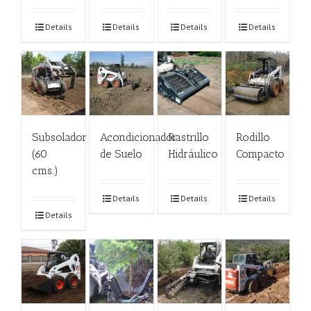
Details
Details
Details
Details
Subsolador
Acondicionador
Rastrillo
Rodillo
(60
de Suelo
Hidráulico
Compacto
cms.)
Details
Details
Details
Details