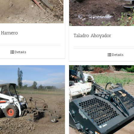
 Harnero
Taladro Ahoyador
Details
Details