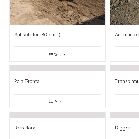
Subsolador (60 cms.)
Acondicion
Details
Pala Frontal
Transplan
Details
Barredora
Digger