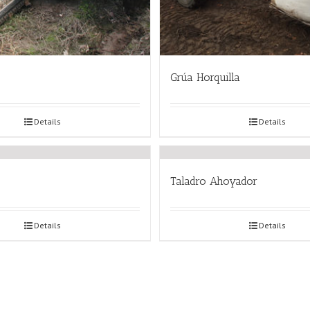
Grúa Horquilla
Details
Details
Taladro Ahoyador
Details
Details