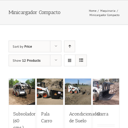
Home
/
Maquinaria
/
Minicargador Compacto
Minicargador Compacto
Sort by
Price
Show
12 Products
Subsolador
Pala
Acondicionador
Garra
(60
Carro
de Suelo
cms.)