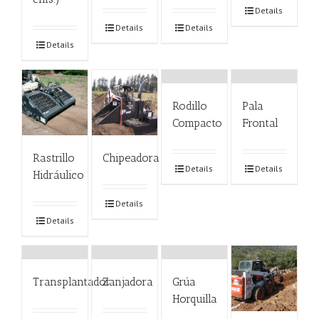
Details
Details
Details
Details
Rodillo
Pala
Compacto
Frontal
Rastrillo
Chipeadora
Details
Details
Hidráulico
Details
Details
Transplantador
Zanjadora
Grúa
Horquilla