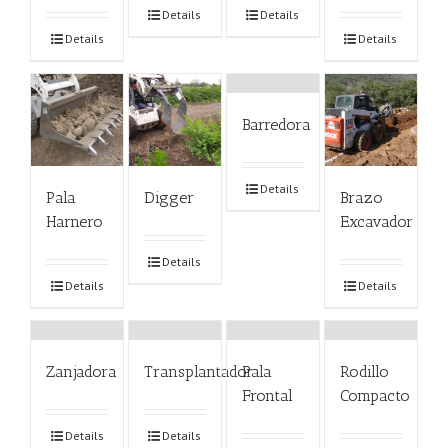
Details
Details
Details
Details
Barredora
Details
Pala
Digger
Brazo
Harnero
Excavador
Details
Details
Details
Zanjadora
Transplantador
Pala
Rodillo
Frontal
Compacto
Details
Details