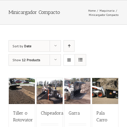
Home
/
Maquinaria
/
Minicargador Compacto
Minicargador Compacto
Sort by
Date
Show
12 Products
Tiller o
Chipeadora
Garra
Pala
Rotovator
Carro