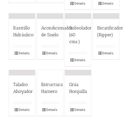
Details
Details
Rastrillo
Acondicionador
Subsolador
Escarificador
Hidráulico
de Suelo
(60
(Ripper)
cms.)
Details
Details
Details
Details
Taladro
Estructura
Grúa
Ahoyador
Harnero
Horquilla
Details
Details
Details