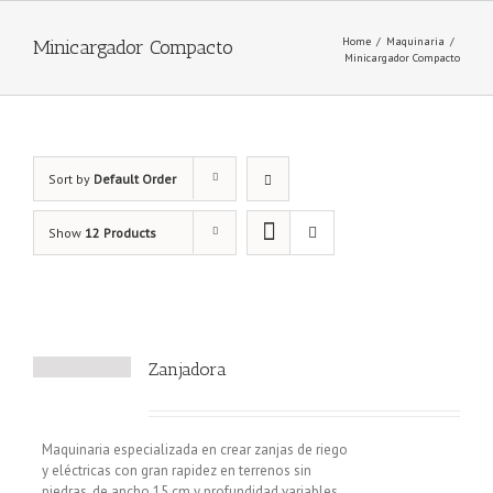
Home
/
Maquinaria
/
Minicargador Compacto
Minicargador Compacto
Sort by
Default Order
Show
12 Products
Zanjadora
Maquinaria especializada en crear zanjas de riego
y eléctricas con gran rapidez en terrenos sin
piedras, de ancho 15 cm y profundidad variables