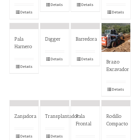
Details
Details
Details
Details
Pala
Digger
Barredora
Harnero
Details
Details
Brazo
Details
Excavador
Details
Zanjadora
Transplantador
Pala
Rodillo
Frontal
Compacto
Details
Details