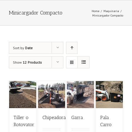
Home
/
Maquinaria
/
Minicargador Compacto
Minicargador Compacto
Sort by
Date
Show
12 Products
Tiller o
Chipeadora
Garra
Pala
Rotovator
Carro