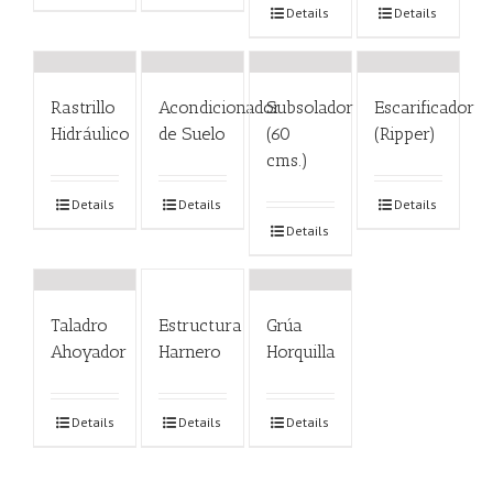
Details
Details
Rastrillo
Acondicionador
Subsolador
Escarificador
Hidráulico
de Suelo
(60
(Ripper)
cms.)
Details
Details
Details
Details
Taladro
Estructura
Grúa
Ahoyador
Harnero
Horquilla
Details
Details
Details