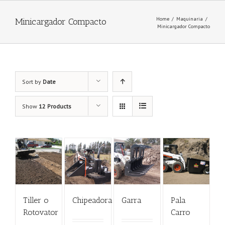
Home
/
Maquinaria
/
Minicargador Compacto
Minicargador Compacto
Sort by
Date
Show
12 Products
Tiller o
Chipeadora
Garra
Pala
Rotovator
Carro