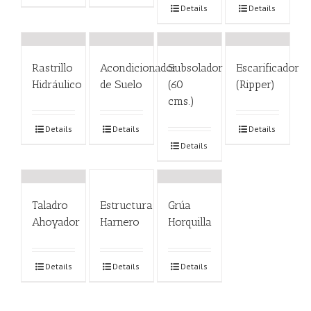
Details
Details
Rastrillo
Acondicionador
Subsolador
Escarificador
Hidráulico
de Suelo
(60
(Ripper)
cms.)
Details
Details
Details
Details
Taladro
Estructura
Grúa
Ahoyador
Harnero
Horquilla
Details
Details
Details