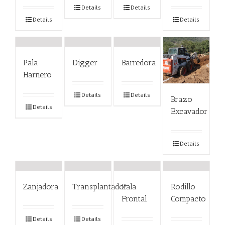
Details
Details
Details
Details
Pala
Digger
Barredora
Harnero
Details
Details
Brazo
Details
Excavador
Details
Zanjadora
Transplantador
Pala
Rodillo
Frontal
Compacto
Details
Details