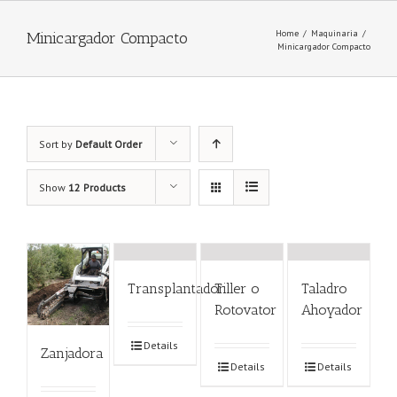
Home
/
Maquinaria
/
Minicargador Compacto
Minicargador Compacto
Sort by
Default Order
Show
12 Products
Transplantador
Tiller o
Taladro
Rotovator
Ahoyador
Details
Zanjadora
Details
Details