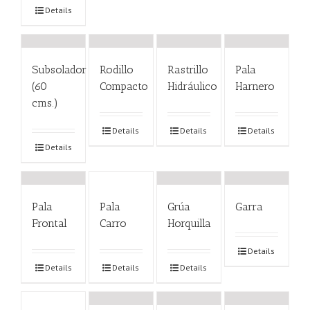
Details
Subsolador
Rodillo
Rastrillo
Pala
(60
Compacto
Hidráulico
Harnero
cms.)
Details
Details
Details
Details
Pala
Pala
Grúa
Garra
Frontal
Carro
Horquilla
Details
Details
Details
Details