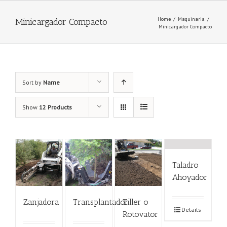
Home
/
Maquinaria
/
Minicargador Compacto
Minicargador Compacto
Sort by
Name
Show
12 Products
Taladro
Ahoyador
Zanjadora
Transplantador
Tiller o
Details
Rotovator