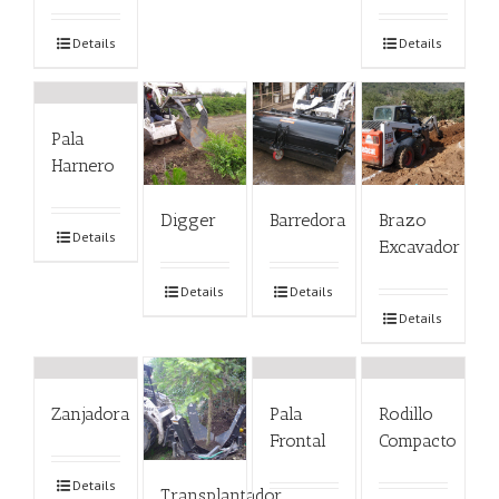
Details
Details
Pala
Harnero
Digger
Barredora
Brazo
Details
Excavador
Details
Details
Details
Zanjadora
Pala
Rodillo
Frontal
Compacto
Details
Transplantador