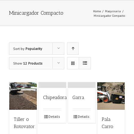
Home
/
Maquinaria
/
Minicargador Compacto
Minicargador Compacto
Sort by
Popularity
Show
12 Products
Chipeadora
Garra
Details
Details
Tiller o
Pala
Rotovator
Carro