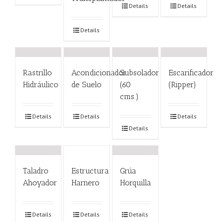
Details
Details
Details
Rastrillo
Acondicionador
Subsolador
Escarificador
Hidráulico
de Suelo
(60
(Ripper)
cms.)
Details
Details
Details
Details
Taladro
Estructura
Grúa
Ahoyador
Harnero
Horquilla
Details
Details
Details