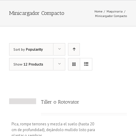
Home
/
Maquinaria
/
Minicargador Compacto
Minicargador Compacto
Sort by
Popularity
Show
12 Products
Tiller o Rotovator
Pica, rompe terrones y mezcla el suelo (hasta 20
cm de profundidad), dejándolo mullido listo para
plantar o sembrar