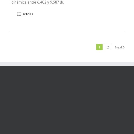
dinámica entre 6.402 y 9.587 lb.
Details
1
2
Next