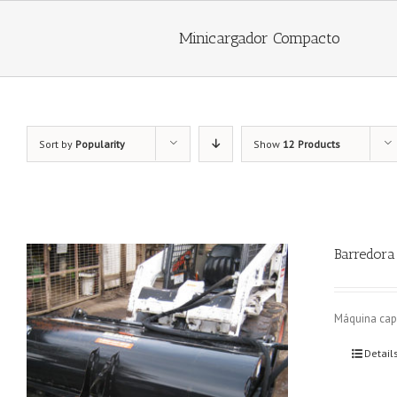
Minicargador Compacto
Sort by
Popularity
Show
12 Products
Barredora
Máquina capa
Detail