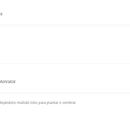
ra
.
otovator
dejándolo mullido listo para plantar o sembrar