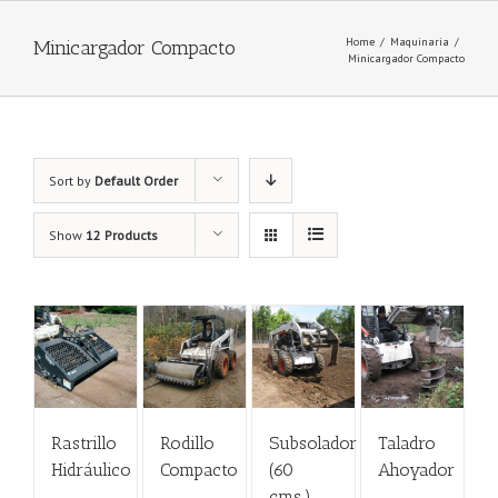
Home
/
Maquinaria
/
Minicargador Compacto
Minicargador Compacto
Sort by
Default Order
Show
12 Products
Rastrillo
Rodillo
Subsolador
Taladro
Hidráulico
Compacto
(60
Ahoyador
cms.)