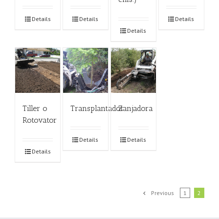
Details
Details
Details
Details
Tiller o
Transplantador
Zanjadora
Rotovator
Details
Details
Details
Previous
1
2