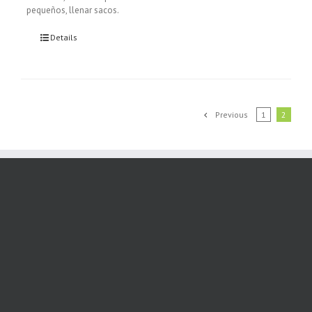
pequeños, llenar sacos.
Details
Previous
1
2