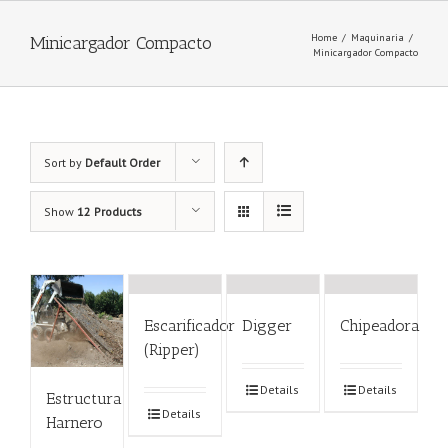
Home
/
Maquinaria
/
Minicargador Compacto
Minicargador Compacto
Sort by
Default Order
Show
12 Products
Escarificador
Digger
Chipeadora
(Ripper)
Details
Details
Estructura
Details
Harnero