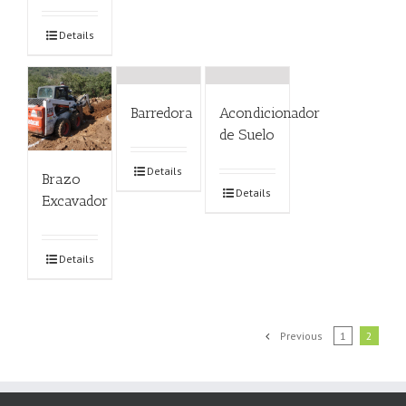
Details
Barredora
Acondicionador
de Suelo
Details
Brazo
Details
Excavador
Details
Previous
1
2