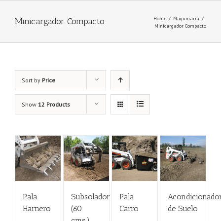
Home
/
Maquinaria
/
Minicargador Compacto
Minicargador Compacto
Sort by
Price
Show
12 Products
Pala
Subsolador
Pala
Acondicionado
Harnero
(60
Carro
de Suelo
cms.)