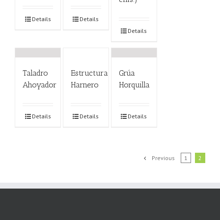
Details
Details
Details
Taladro
Estructura
Grúa
Ahoyador
Harnero
Horquilla
Details
Details
Details
Previous
1
2