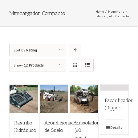
Home
/
Maquinaria
/
Minicargador Compacto
Minicargador Compacto
Sort by
Rating
Show
12 Products
Escarificador
(Ripper)
Rastrillo
Acondicionador
Subsolador
Details
Hidráulico
de Suelo
(60
cms.)