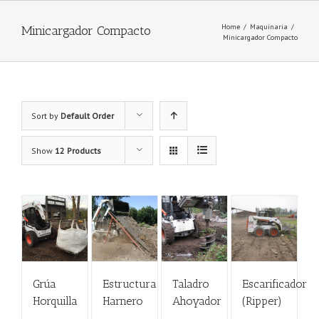
Home
/
Maquinaria
/
Minicargador Compacto
Minicargador Compacto
Sort by
Default Order
Show
12 Products
Grúa
Estructura
Taladro
Escarificador
Horquilla
Harnero
Ahoyador
(Ripper)