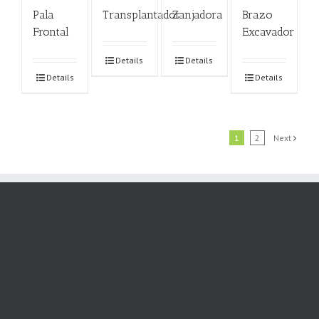
Pala
Transplantador
Zanjadora
Brazo
Frontal
Excavador
Details
Details
Details
Details
1
2
Next