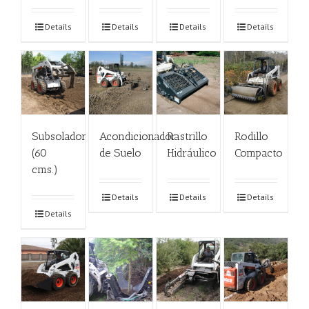
Details
Details
Details
Details
Subsolador
Acondicionador
Rastrillo
Rodillo
(60
de Suelo
Hidráulico
Compacto
cms.)
Details
Details
Details
Details