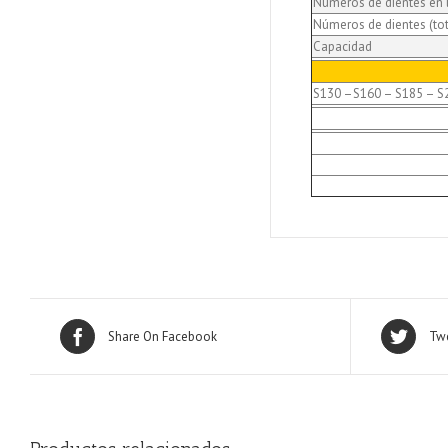
Números de dientes en 
Números de dientes (tot
Capacidad
S130 –S160 – S185 – S
Share On Facebook
Twe