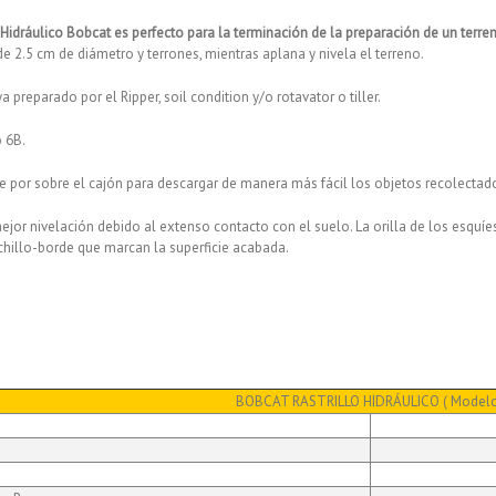
 Hidráulico Bobcat es perfecto para la terminación de la preparación de un terre
 2.5 cm de diámetro y terrones, mientras aplana y nivela el terreno.
 preparado por el Ripper, soil condition y/o rotavator o tiller.
 6B.
re por sobre el cajón para descargar de manera más fácil los objetos recolectad
ejor nivelación debido al extenso contacto con el suelo. La orilla de los esqu
hillo-borde que marcan la superficie acabada.
BOBCAT RASTRILLO HIDRÁULICO ( Modelo