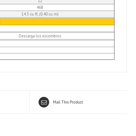
12
468
14.3 cu. ft. (0.40 cu. m)
S
Descarga los escombros
Mail This Product