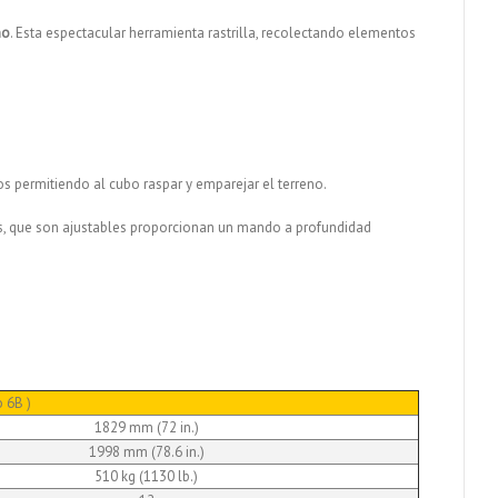
no
. Esta espectacular herramienta rastrilla, recolectando elementos
os permitiendo al cubo raspar y emparejar el terreno.
íes, que son ajustables proporcionan un mando a profundidad
 6B )
1829 mm (72 in.)
1998 mm (78.6 in.)
510 kg (1130 lb.)