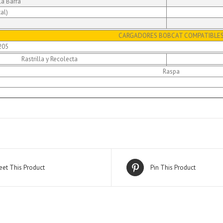
la Barra
al)
CARGADORES BOBCAT COMPATIBLE
205
Rastrilla y Recolecta
Raspa
et This Product
Pin This Product